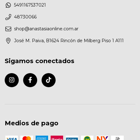
5491167537021
48730066
shop@anastasiaonline.com.ar
José M. Paiva, B1624 Rincón de Milberg Piso 1 A111
Sigamos conectados
Medios de pago