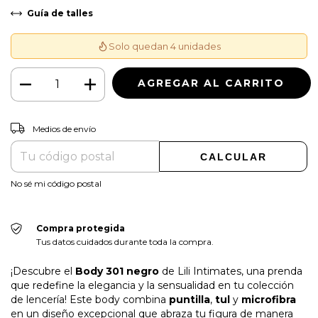
Guía de talles
Solo quedan 4 unidades
CAMBIAR CP
Entregas para el CP:
Medios de envío
CALCULAR
No sé mi código postal
Compra protegida
Tus datos cuidados durante toda la compra.
¡Descubre el
Body 301 negro
de Lili Intimates, una prenda
que redefine la elegancia y la sensualidad en tu colección
de lencería! Este body combina
puntilla
,
tul
y
microfibra
en un diseño excepcional que abraza tu figura de manera