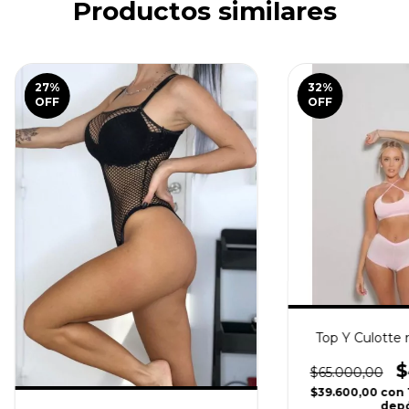
Productos similares
27
%
32
%
OFF
OFF
Top Y Culotte 
$
$65.000,00
$39.600,00
con
depó