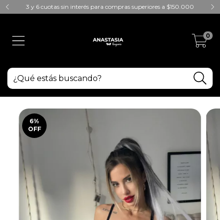
3 y 6 cuotas sin interés para compras superiores a $150.000
0
6
%
OFF