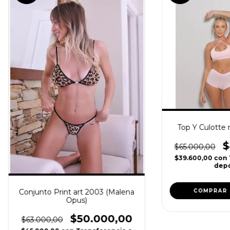
Top Y Culotte 
$
$65.000,00
$39.600,00
con
depó
Conjunto Print art 2003 (Malena
COMPRAR
Opus)
$50.000,00
$63.000,00