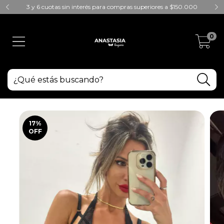
3 y 6 cuotas sin interés para compras superiores a $150.000
0
17
%
OFF