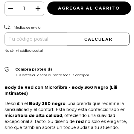
CAMBIAR CP
Entregas para el CP:
Medios de envío
CALCULAR
No sé mi código postal
Compra protegida
Tus datos cuidados durante toda la compra.
Body de Red con Microfibra - Body 360 Negro (Lili
Intimates)
Descubrí el
Body 360 negro
, una prenda que redefine la
sensualidad y el confort. Este body está confeccionado en
microfibra de alta calidad
, ofreciendo una suavidad
excepcional al tacto. Su diseño de
red
no solo es elegante,
sino que también aporta un toque audaz a tu atuendo.