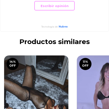
Escribir opinión
Tecnología de
Nubea
Productos similares
14
%
11
%
OFF
OFF