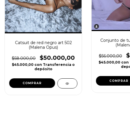
Conjunto de tu
Catsuit de red negro art 502
(Malen
(Malena Opus)
$
$56.000,00
$50.000,00
$58.000,00
$45.000,00
con
$45.000,00
con
Transferencia o
depó
depósito
COMPRAR