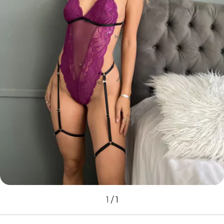
1
/
1