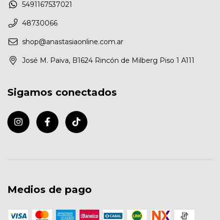
5491167537021
48730066
shop@anastasiaonline.com.ar
José M. Paiva, B1624 Rincón de Milberg Piso 1 A111
Sigamos conectados
Medios de pago