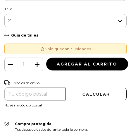
Talle
Guía de talles
Solo quedan 3 unidades
CAMBIAR CP
Entregas para el CP:
Medios de envío
CALCULAR
No sé mi código postal
Compra protegida
Tus datos cuidados durante toda la compra.