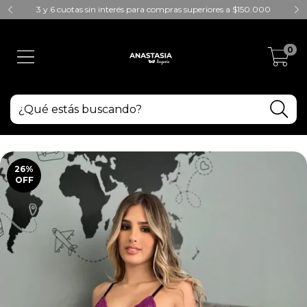
3 y 6 cuotas sin interés para compras superiores a $150.000
0
26
%
OFF