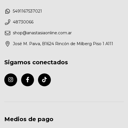
5491167537021
48730066
shop@anastasiaonline.com.ar
José M. Paiva, B1624 Rincón de Milberg Piso 1 A111
Sigamos conectados
Medios de pago