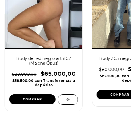
Body de red negro art 802
Body 303 negro 
(Malena Opus)
$80.000,00
$65.000,00
$89.000,00
$67.500,00
con
depó
$58.500,00
con
Transferencia o
depósito
COMPRAR