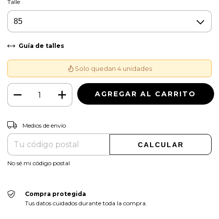
Talle
Guía de talles
Solo quedan 4 unidades
CAMBIAR CP
Entregas para el CP:
Medios de envío
CALCULAR
No sé mi código postal
Compra protegida
Tus datos cuidados durante toda la compra.