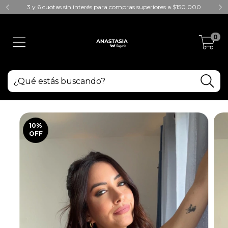
3 y 6 cuotas sin interés para compras superiores a $150.000
0
10
%
OFF