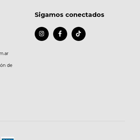
Sigamos conectados
m.ar
cón de