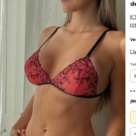
d
Ve
Tal
¡N