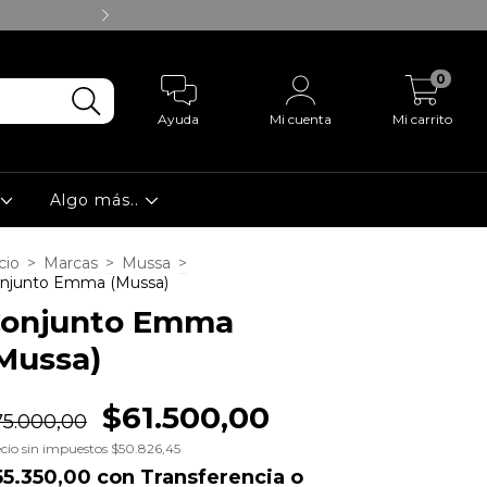
20% de descuento con trans
0
Ayuda
Mi cuenta
Mi carrito
á
Algo más..
cio
>
Marcas
>
Mussa
>
njunto Emma (Mussa)
onjunto Emma
Mussa)
$61.500,00
75.000,00
cio sin impuestos
$50.826,45
55.350,00
con
Transferencia o