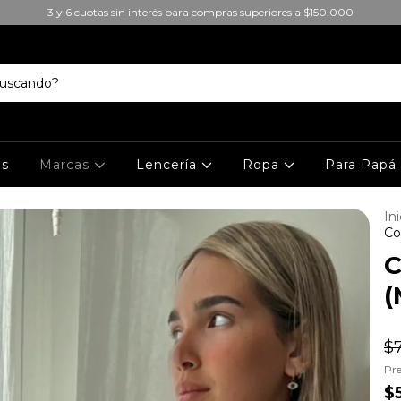
3 y 6 cuotas sin interés para compras superiores a $150.000
es
Marcas
Lencería
Ropa
Para Pap
Ini
Co
C
(
$
Pre
$