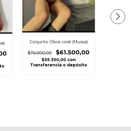
Conjunto Olivia coral (Mussa)
sa)
Esmera
$61.500,00
00
$76.000,00
$76.000,
$55.350,00
con
$5
Transferencia o depósito
to
Transfe