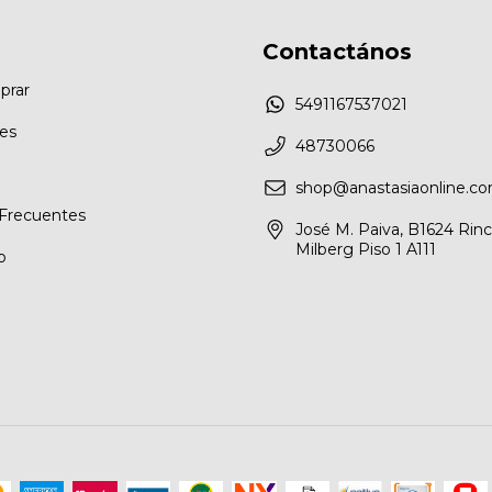
Contactános
rar
5491167537021
les
48730066
shop@anastasiaonline.co
Frecuentes
José M. Paiva, B1624 Rin
Milberg Piso 1 A111
o