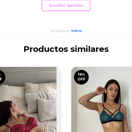
Escribir opinión
Tecnología de
Nubea
Productos similares
%
19
%
F
OFF