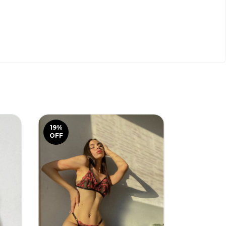
19
%
19
%
OFF
OFF