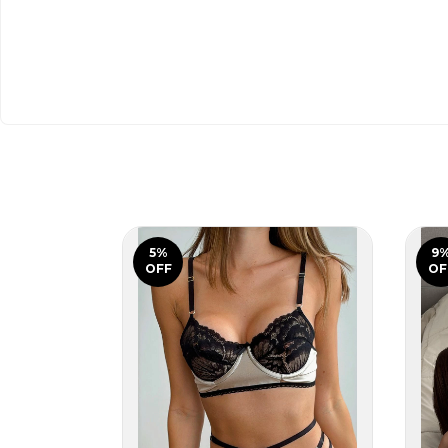
5
%
9
OFF
OF