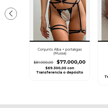
Mussa)
0
,00
Conjunto Alba + portaligas
(Mussa)
con
depósito
$77.000,00
$81.000,00
$69.300,00
con
Transferencia o depósito
T