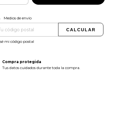
CAMBIAR CP
regas para el CP:
Medios de envío
CALCULAR
sé mi código postal
Compra protegida
Tus datos cuidados durante toda la compra.