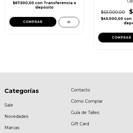
Op
$67.500,00
con
Transferencia o
depósito
$
$63.000,00
$45.000,00
con
COMPRAR
depó
Categorías
Contacto
Cómo Comprar
Sale
Guía de Talles
Novedades
Gift Card
Marcas