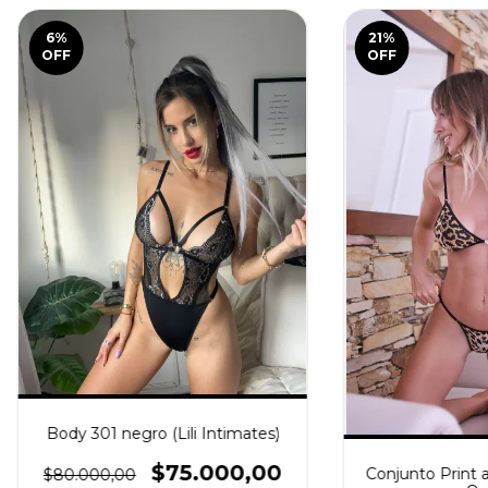
6
%
21
%
OFF
OFF
Body 301 negro (Lili Intimates)
$75.000,00
Conjunto Print 
$80.000,00