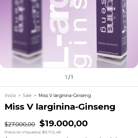
1
/
1
Inicio
>
Sale
>
Miss V larginina-Ginseng
Miss V larginina-Ginseng
$19.000,00
$27.000,00
Precio sin impuestos
$15.702,48