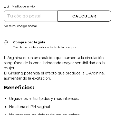
CAMBIAR CP
Entregas para el CP:
Medios de envío
CALCULAR
No sé mi código postal
Compra protegida
Tus datos cuidados durante toda la compra.
L-Arginina es un aminoácido que aumenta la circulación
sanguínea de la zona, brindando mayor sensibilidad en la
mujer.
El Ginseng potencia el efecto que produce la L-Arginina,
aumentando la excitación.
Beneficios:
Orgasmos más rápidos y más intensos.
No altera el PH vaginal.
No mancha, no deja residuos, es inoloro.