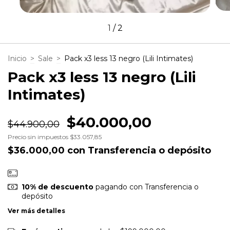
1
/
2
Inicio
>
Sale
>
Pack x3 less 13 negro (Lili Intimates)
Pack x3 less 13 negro (Lili
Intimates)
$40.000,00
$44.900,00
Precio sin impuestos
$33.057,85
$36.000,00
con
Transferencia o depósito
10% de descuento
pagando con Transferencia o
depósito
Ver más detalles