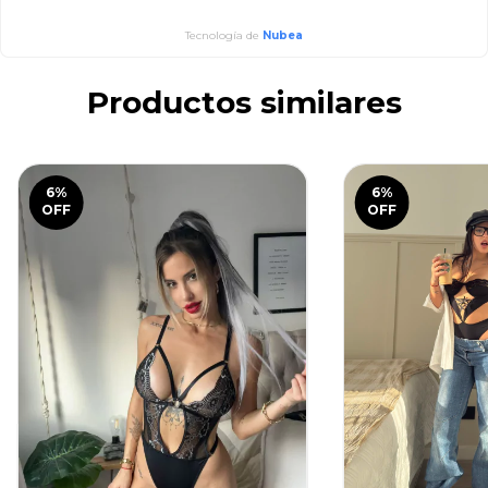
Tecnología de
Nubea
Productos similares
6
%
6
%
OFF
OFF