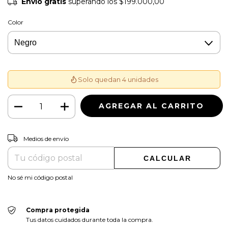
Envío gratis
superando los
$199.000,00
Color
Solo quedan 4 unidades
CAMBIAR CP
Entregas para el CP:
Medios de envío
CALCULAR
No sé mi código postal
Compra protegida
Tus datos cuidados durante toda la compra.