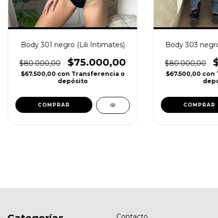
Body 301 negro (Lili Intimates)
Body 303 negro 
$75.000,00
$80.000,00
$80.000,00
$67.500,00
con
Transferencia o
$67.500,00
con
depósito
depó
COMPRAR
COMPRAR
Contacto