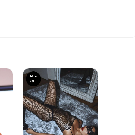
14
%
11
%
OFF
OFF