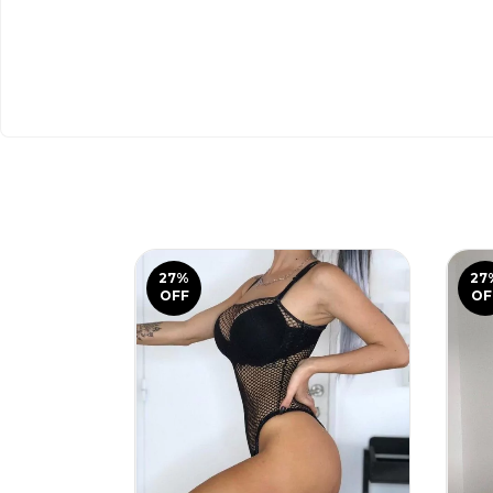
27
%
27
OFF
OF