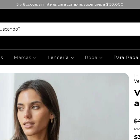
3 y 6 cuotas sin interés para compras superiores a $150.000
es
Marcas
Lencería
Ropa
Para Pap
Ini
Ve
V
a
$
Pre
$