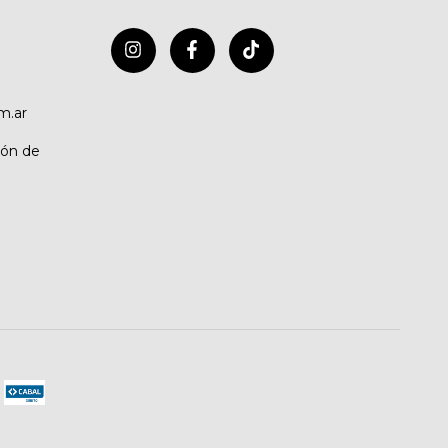
m.ar
cón de