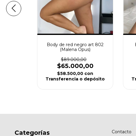
jo art 805
s)
0
,00
Body de red negro art 802
con
(Malena Opus)
depósito
$89.000,00
$65.000,00
$58.500,00
con
Transferencia o depósito
T
Categorías
Contacto