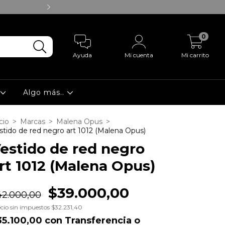
20% de descuento con trans
0
Ayuda
Mi cuenta
Mi carrito
á
Algo más..
cio
>
Marcas
>
Malena Opus
>
stido de red negro art 1012 (Malena Opus)
estido de red negro
rt 1012 (Malena Opus)
$39.000,00
42.000,00
cio sin impuestos
$32.231,40
35.100,00
con
Transferencia o