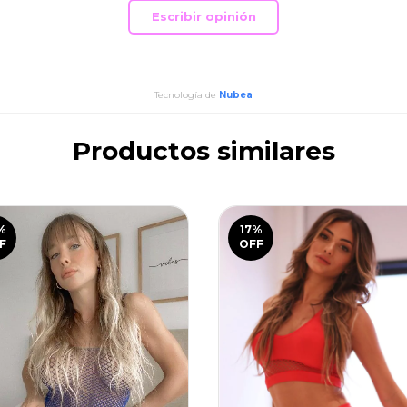
Escribir opinión
Tecnología de
Nubea
Productos similares
%
17
%
F
OFF