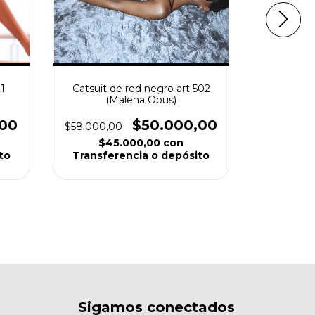
Conjunto 
1
Catsuit de red negro art 502
(
(Malena Opus)
$56.000,0
,00
$50.000,00
$58.000,00
$4
$45.000,00
con
Transfe
to
Transferencia o depósito
Sigamos conectados