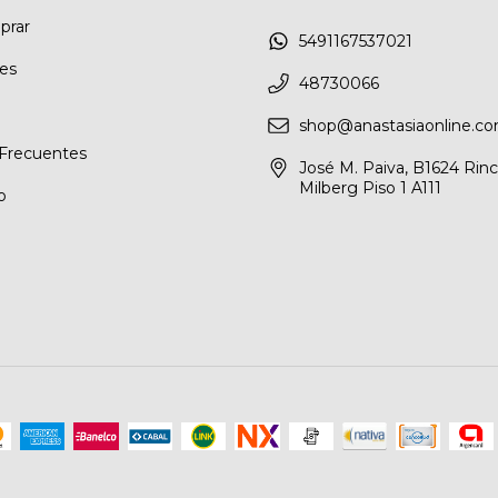
rar
5491167537021
les
48730066
shop@anastasiaonline.co
Frecuentes
José M. Paiva, B1624 Rin
Milberg Piso 1 A111
o