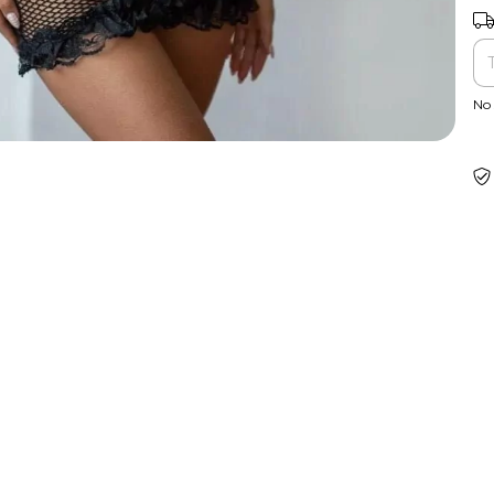
Ent
No 