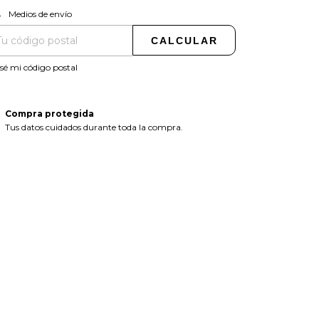
CAMBIAR CP
regas para el CP:
Medios de envío
CALCULAR
sé mi código postal
Compra protegida
Tus datos cuidados durante toda la compra.